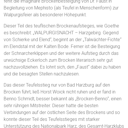
fehlt die imaginäre Brockenbesteigung von Dr. Faust in
Begleitung von Mephisto (als Teufel in Menschenform) zur
Walpurgisfeier als besonderer Höhepunkt.
Dieser Teil des teuflischen Brockenaufstieges, wie Goethe
es beschreibt: „WALPURGISNACHT – Harzgebirg. Gegend
von Schierke und Elend“, beginnt an der „Talwächter-Fichte“
im Elendstal mit der Kalten Bode. Ferner ist die Besteigung
der Schnarcherklippen und der weitere Aufstieg durch das
urwüchsige Eckerloch zum Brocken literarisch sehr gut
nachzuvollziehen. Es lohnt sich, den „Faust“ dabei zu haben
und die besagten Stellen nachzulesen.
Das dieser Teufelsstieg nur von Bad Harzburg auf den
Brocken führt, ließ Horst Woick nicht ruhen und er fand in
Benno Schmidt, besser bekannt als „Brocken-Benno“, einen
sehr rührigen Mitstreiter. Dieser hatte die besten
Verbindungen auf der östlichen Seite des Brockens und so
konnte dieser Teil des Teufelsstieges mit starker
Unterstützung des Nationalpark Harz, des Gesamt-Harzklubs