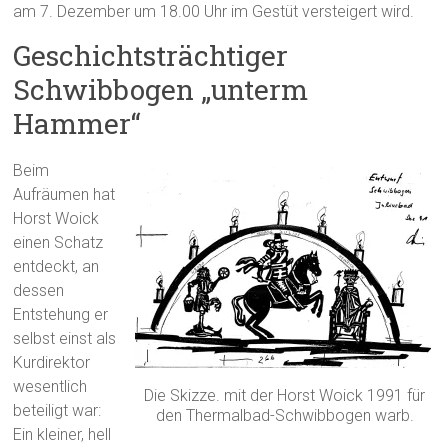
am 7. Dezember um 18.00 Uhr im Gestüt versteigert wird.
Geschichtsträchtiger
Schwibbogen „unterm
Hammer“
Beim
Aufräumen hat
Horst Woick
einen Schatz
entdeckt, an
dessen
Entstehung er
selbst einst als
Kurdirektor
wesentlich
Die Skizze. mit der Horst Woick 1991 für
beteiligt war:
den Thermalbad-Schwibbogen warb.
Ein kleiner, hell