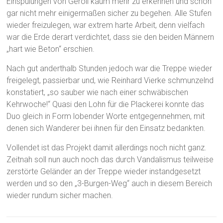
Einspülungen von Geröll kaum mehr zu erkennen und schon
gar nicht mehr einigermaßen sicher zu begehen. Alle Stufen
wieder freizulegen, war extrem harte Arbeit, denn vielfach
war die Erde derart verdichtet, dass sie den beiden Männern
„hart wie Beton“ erschien.
Nach gut anderthalb Stunden jedoch war die Treppe wieder
freigelegt, passierbar und, wie Reinhard Vierke schmunzelnd
konstatiert, „so sauber wie nach einer schwäbischen
Kehrwoche!“ Quasi den Lohn für die Plackerei konnte das
Duo gleich in Form lobender Worte entgegennehmen, mit
denen sich Wanderer bei ihnen für den Einsatz bedankten.
Vollendet ist das Projekt damit allerdings noch nicht ganz.
Zeitnah soll nun auch noch das durch Vandalismus teilweise
zerstörte Geländer an der Treppe wieder instandgesetzt
werden und so den „3-Burgen-Weg“ auch in diesem Bereich
wieder rundum sicher machen.