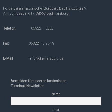
Förderverein Historischer Burgberg Bad Harzburg e.V.
Am Schlosspark 17, 38667 Bad Harzburg
Telefon
: 05322 – 2323
Fax
: 05322 – 5 29 13
E-Mail
: info@die-harzburg.de
Anmelden für unseren kostenlosen
Turmbau-Newsletter
Name
Email