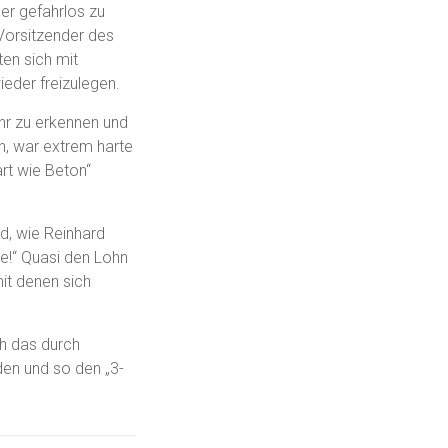
er gefahrlos zu
 Vorsitzender des
en sich mit
ieder freizulegen.
hr zu erkennen und
n, war extrem harte
art wie Beton“
d, wie Reinhard
e!“ Quasi den Lohn
it denen sich
ch das durch
den und so den „3-