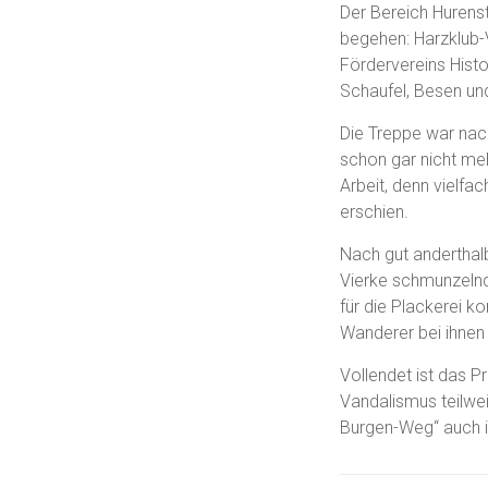
Der Bereich Hurenst
begehen: Harzklub-V
Fördervereins Histo
Schaufel, Besen und
Die Treppe war nac
schon gar nicht meh
Arbeit, denn vielfa
erschien.
Nach gut anderthalb
Vierke schmunzelnd
für die Plackerei 
Wanderer bei ihnen 
Vollendet ist das P
Vandalismus teilwe
Burgen-Weg“ auch i