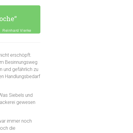
oche“
Reinhard Vierke
nicht erschöpft.
dem Besinnungsweg
 und gefährlich zu
ten Handlungsbedarf
 Was Siebels und
Plackerei gewesen
war immer noch
noch die