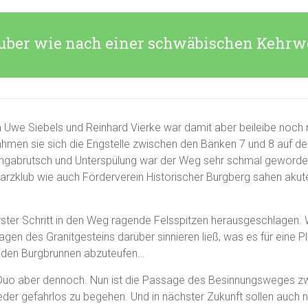
uber wie nach einer schwäbischen Kehrw
n Uwe Siebels und Reinhard Vierke war damit aber beileibe noch 
hmen sie sich die Engstelle zwischen den Bänken 7 und 8 auf 
angabrutsch und Unterspülung war der Weg sehr schmal geworden
rzklub wie auch Förderverein Historischer Burgberg sahen aku
rster Schritt in den Weg ragende Felsspitzen herausgeschlagen.
gen des Granitgesteins darüber sinnieren ließ, was es für eine 
t den Burgbrunnen abzuteufen…
Duo aber dennoch. Nun ist die Passage des Besinnungsweges z
der gefahrlos zu begehen. Und in nächster Zukunft sollen auch 