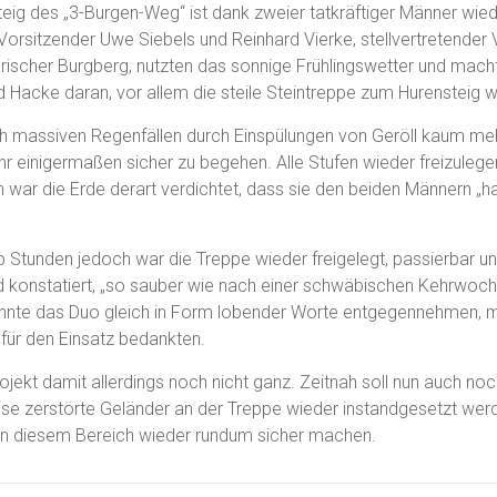
eig des „3-Burgen-Weg“ ist dank zweier tatkräftiger Männer wied
orsitzender Uwe Siebels und Reinhard Vierke, stellvertretender
rischer Burgberg, nutzten das sonnige Frühlingswetter und macht
 Hacke daran, vor allem die steile Steintreppe zum Hurensteig w
h massiven Regenfällen durch Einspülungen von Geröll kaum me
r einigermaßen sicher zu begehen. Alle Stufen wieder freizulege
ch war die Erde derart verdichtet, dass sie den beiden Männern „h
 Stunden jedoch war die Treppe wieder freigelegt, passierbar un
 konstatiert, „so sauber wie nach einer schwäbischen Kehrwoch
konnte das Duo gleich in Form lobender Worte entgegennehmen, m
für den Einsatz bedankten.
rojekt damit allerdings noch nicht ganz. Zeitnah soll nun auch no
ise zerstörte Geländer an der Treppe wieder instandgesetzt wer
n diesem Bereich wieder rundum sicher machen.