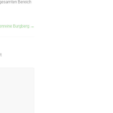
 gesamten Bereich
enreine Burgberg
→
t