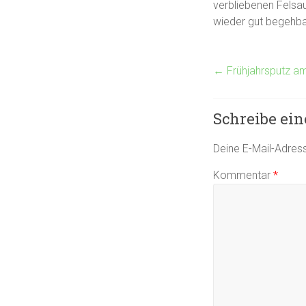
verbliebenen Fels
wieder gut begehb
←
Frühjahrsputz a
Schreibe ei
Deine E-Mail-Adresse
Kommentar
*