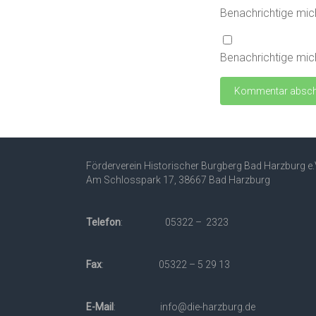
Benachrichtige mic
Benachrichtige mich
Förderverein Historischer Burgberg Bad Harzburg e.
Am Schlosspark 17, 38667 Bad Harzburg
Telefon
: 05322 – 2323
Fax
: 05322 – 5 29 13
E-Mail
: info@die-harzburg.de