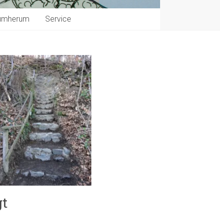
umherum
Service
gt