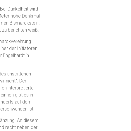
Bei Dunkelheit wird
9 Meter hohe Denkmal
amen Bismarckstein.
 zu berichten weiß.
marckverehrung.
ner der Initiatoren
 Engelhardt in
es unstrittenen
r nicht“. Der
ehlinterpretierte
inrich gibt es in
underts auf dem
verschwunden ist.
rgänzung. An diesem
nd recht neben der