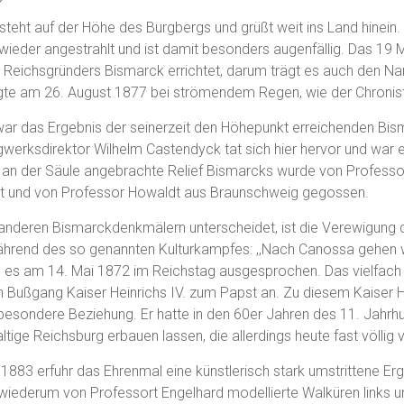
teht auf der Höhe des Burgbergs und grüßt weit ins Land hinein. 
it wieder angestrahlt und ist damit besonders augenfällig. Das 1
 Reichsgründers Bismarck errichtet, darum trägt es auch den N
olgte am 26. August 1877 bei strömendem Regen, wie der Chronist
ar das Ergebnis der seinerzeit den Höhepunkt erreichenden Bis
erksdirektor Wilhelm Castendyck tat sich hier hervor und war ei
an der Säule angebrachte Relief Bismarcks wurde von Professor
rt und von Professor Howaldt aus Braunschweig gegossen.
anderen Bismarckdenkmälern unterscheidet, ist die Verewigung d
rend des so genannten Kulturkampfes: ,,Nach Canossa gehen wi
 es am 14. Mai 1872 im Reichstag ausgesprochen. Das vielfach f
n Bußgang Kaiser Heinrichs IV. zum Papst an. Zu diesem Kaiser He
besondere Beziehung. Er hatte in den 60er Jahren des 11. Jahrh
tige Reichsburg erbauen lassen, die allerdings heute fast völlig 
883 erfuhr das Ehrenmal eine künstlerisch stark umstrittene E
wiederum von Professort Engelhard modellierte Walküren links u