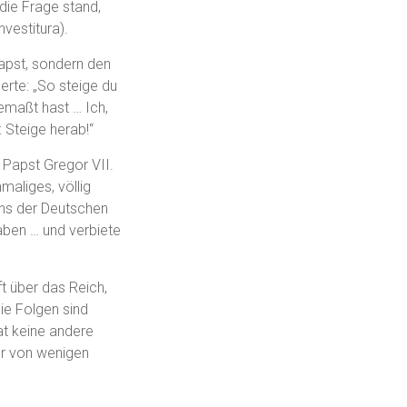
die Frage stand,
nvestitura).
Papst, sondern den
erte: „So steige du
emaßt hast … Ich,
 Steige herab!“
t Papst Gregor VII.
maliges, völlig
chs der Deutschen
haben … und verbiete
t über das Reich,
ie Folgen sind
at keine andere
ur von wenigen