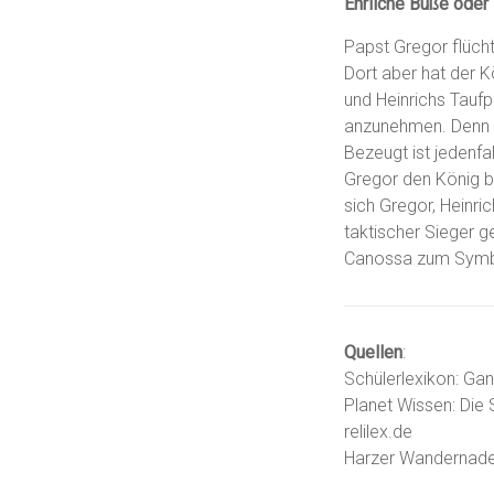
Ehrliche Buße oder 
Papst Gregor flüch
Dort aber hat der 
und Heinrichs Tauf
anzunehmen. Denn ei
Bezeugt ist jedenfa
Gregor den König b
sich Gregor, Heinri
taktischer Sieger 
Canossa zum Symbol
Quellen
:
Schülerlexikon: Ga
Planet Wissen: Die 
relilex.de
Harzer Wandernade