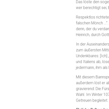
Das löste den soge
wer berechtigt sei, 
Respektlos richtete
falschen Mönch …“. 
denn, der du verdam
Heinrich, durch Got
In der Auseinanders
zum äußersten Mitte
Undenkbares: [Ich]
und Italiens ab, lö
jedermann, ihm als 
Mit diesem Bannspru
außerdem löst er al
gravierend: Die Für
Wahl. Im Winter 10
Getreuen begleitet.