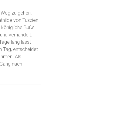
m Weg zu gehen.
thilde von Tuszien
 königliche Buße
fung verhandelt.
Tage lang lässt
n Tag, entscheidet
ehmen. Als
r Gang nach