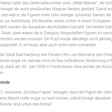
Anfangs hatte das Denkmalskomitee zwei ,,Wilde Männer“, die si
weiger als auch preußischen Wappen fanden, geplant. Damit war
, und weil er die Figuren mehr oder weniger schenkte, kamen die
en zur Ausführung. Die Modelle waren vorher in einem Schuppen 
eldern wurden die Ausgaben des Künstlers bezahlt. Die beiden D
Säule, dann waren die in Zinkguss hergestellten Figuren so verro
hrottet werden mussten. Ein Kopf wurde allerdings noch jahrlan
gestellt. Er ist heute aber auch nicht mehr vorhanden.
die Stadt Bad Harzburg den Fürsten Otto von Bismarck zum Ehre
wurde sogar ein damals noch im Bau befindlicher Straßenzug in
k starb am 30. Juni 1898 in Friedrichsruh ohne jemals der Kurs
en.
gründe
. erlassene „Dictatus Papae“ besagte, dass der Papst der ober
seine Macht sollte sogar so weit reichen, selbst Könige absetzen
e Reiche sind Lehen des Petrus“.