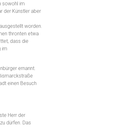
ch sowohl im
 der Künstler aber
ausgestellt worden.
amen thronten etwa
ttet, dass die
g im
nbürger ernannt.
 Bismarckstraße
tadt einen Besuch
ste Herr der
 zu dürfen. Das