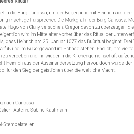
leeres Ritual?
tet in die Burg Canossa, um der Begegnung mit Heinrich aus de
König mächtige Fürsprecher. Die Markgräfin der Burg Canossa, Ma
pate Hugo von Cluny versuchen, Gregor davon zu überzeugen, die
gentlich wird im Mittelalter vorher über das Ritual der Unterwer
lls, dass Heinrich am 25. Januar 1077 das Bußritual beginnt. Drei 
arfuß und im Büßergewand im Schnee stehen. Endlich, am vierte
ch zu vergeben und ihn wieder in die Kirchengemeinschaft aufzun
geht Heinrich aus der Auseinandersetzung hervor, doch wurde de
 für den Sieg der geistlichen über die weltliche Macht.
ng nach Canossa
Salier | Autorin: Sabine Kaufmann
l-Stempelstellen