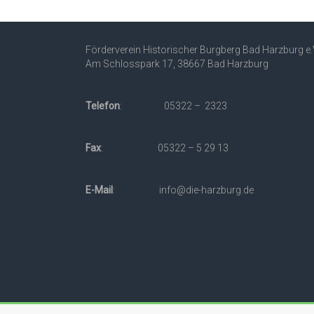
Förderverein Historischer Burgberg Bad Harzburg e.
Am Schlosspark 17, 38667 Bad Harzburg
Telefon
: 05322 – 2323
Fax
: 05322 – 5 29 13
E-Mail
: info@die-harzburg.de