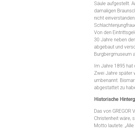
Säule aufgestellt. 
damaligen Braunsch
nicht einverstanden
Schlachtenjungfrau
Von den Eintrittsg
30 Jahre neben der 
abgebaut und versc
Burgbergmuseum aus
Im Jahre 1895 hat 
Zwei Jahre später 
umbenannt. Bismarc
abgestattet zu hab
Historische Hinter
Das von GREGOR VII
Christenheit wäre, 
Motto lautete: „All