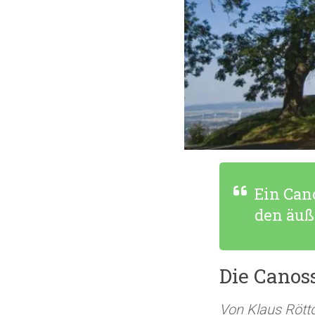
Ein Cano
den äuß
Die Canos
Von Klaus Rött