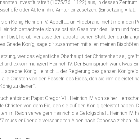
nannten Investiturstreit (1075/76–1122) aus, in dessen Zentrum 
Bischöfe oder Äbte in ihre Ämter einzusetzen. (Einsetzung = lat.: i
 sich König Heinrich IV. Appell „… an Hildebrand, nicht mehr den 
Heinrich betrachtete sich selbst als Gesalbter des Herrn und ford
mt bist, herab, verlasse den apostolischen Stuhl, den du dir ang
tes Gnade König, sage dir zusammen mit allen meinen Bischöfen:
etzung, wer das eigentliche Oberhaupt der Christenheit sei, greif
l und exkommuniziert Heinrich IV. Der Bannspruch war etwas Ein
 „… spreche König Heinrich … der Regierung des ganzen Königrei
se alle Christen von den Fesseln des Eides, den sie ihm geleistet 
König zu dienen“.
ch entbindet Papst Gregor VII. Heinrich IV. von seiner Herrschaf
le Christen von dem Eid, den sie auf den König geleistet haben. D
sten im Reich verweigern Heinrich die Gefolgschaft. Heinrich IV. h
77 muss er über die verschneiten Alpen nach Canossa ziehen. N