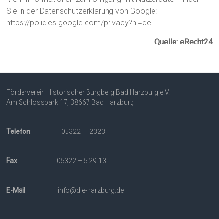
Sie in der Datenschutzerklärung von Google:
https://policies.google.com/privacy?hl=de.
Quelle: eRecht24
Förderverein Historischer Burgberg Bad Harzburg e.V.
Am Schlosspark 17, 38667 Bad Harzburg
Telefon
: 05322 – 2323
Fax
: 05322 – 5 29 13
E-Mail
: info@die-harzburg.de