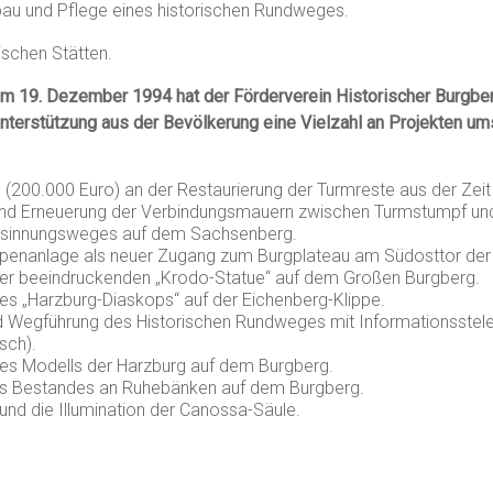
sbau und Pflege eines historischen Rundweges.
ischen Stätten.
am 19. Dezember 1994 hat der Förderverein Historischer Burgbe
nterstützung aus der Bevölkerung eine Vielzahl an Projekten u
g (200.000 Euro) an der Restaurierung der Turmreste aus der Zeit 
nd Erneuerung der Verbindungsmauern zwischen Turmstumpf un
esinnungsweges auf dem Sachsenberg.
ppenanlage als neuer Zugang zum Burgplateau am Südosttor der
iner beeindruckenden „Krodo-Statue“ auf dem Großen Burgberg.
nes „Harzburg-Diaskops“ auf der Eichenberg-Klippe.
d Wegführung des Historischen Rundweges mit Informationsstel
sch).
nes Modells der Harzburg auf dem Burgberg.
s Bestandes an Ruhebänken auf dem Burgberg.
und die Illumination der Canossa-Säule.