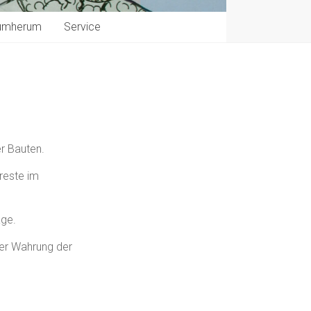
umherum
Service
r Bauten.
reste im
age.
ter Wahrung der