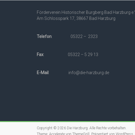
Förderverein Historischer Burgberg Bad Harzburg e.
Am Schlosspark 17, 38667 Bad Harzburg
Telefon
: 05322 – 2323
Fax
: 05322 – 5 29 13
E-Mail
: info@die-harzburg.de
Copyright © 2026
Die Harzburg
. Alle Rechte vorbehalten.
Theme:
Accelerate
von ThemeGrill. Präsentiert von
WordPress
.