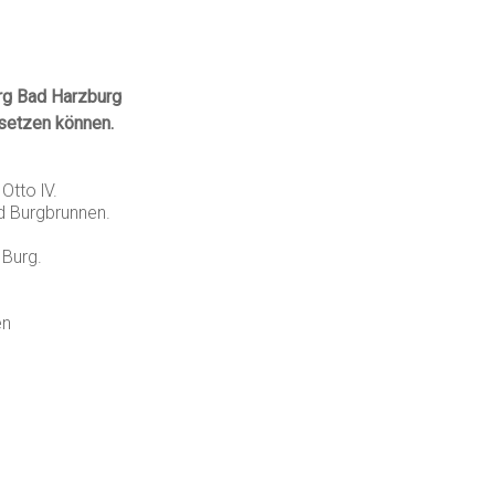
rg Bad Harzburg
msetzen können.
Otto lV.
d Burgbrunnen.
 Burg.
en