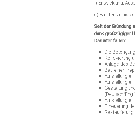
f) Entwicklung, Au
g) Fahrten zu histor
Seit der Gründung 
dank großzügiger U
Darunter fallen:
Die Beteiligun
Renovierung u
Anlage des B
Bau einer Tre
Aufstellung e
Aufstellung ei
Gestaltung un
(Deutsch/Engli
Aufstellung ei
Erneuerung de
Restaurierung 