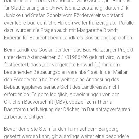
Bauamtsleiter Tobias Brandt und Marie Scholz, im Rathaus
für Stadtplanung und Umweltschutz zuständig, klärten Dirk
Junicke und Stefan Scholz vom Fördervereinsvorstand
eventuelle baurechtliche Hürden weiter frühzeitig ab. Parallel
dazu wurden die Fragen auch mit Margarethe Brandt,
Expertin für Baurecht beim Landkreis Goslar, angesprochen.
Beim Landkreis Goslar, bei dem das Bad Harzburger Projekt
unter dem Aktenzeichen 6.1/01986/26 geführt wird, wurde
festgestellt, dass „der vorgelegte Entwurf (…) mit dem
bestehenden Bebauungsplan vereinbar“ sei. In der Mail an
den Förderverein heißt es weiter, eine Anpassung des
Bebauungsplanes sei aus Sicht des Landkreises nicht
erforderlich. Es gelte lediglich, Abweichungen von der
Örtlichen Bauvorschrift (ÖBV), speziell zum Thema
Dachform und Neigung der Dächer, im Bauantragverfahren
zu berücksichtigen.
Bevor der erste Stein für den Turm auf dem Burgberg
gesetzt werden kann, gilt allerdings weiter eine besondere