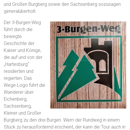
und Großen Burgberg sowie den Sachsenberg sozusagen
generalüberholt.
Der 3-Burgen-Weg
führt durch die
bewegte
Geschichte der
Kaiser und Könige,
die auf und von der
„Hartesburg“
residierten und
regierten. Das
Wege-Logo führt die
Wanderer über
Eichenberg,
Sachsenberg,
Kleiner und Großer
Burgberg zu den drei Burgen. Wem der Rundweg in einem
Stück zu herausfordernd erscheint, der kann die Tour auch in