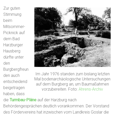
Zur guten
Stimmung
beim
Mitsommer-
Picknick auf
dem Bad
Harzburger
Hausberg
dürfte unter
den
Burgbergfreun
Im Jahr 1976 standen zum bislang letzten
den auch
Mal bodenarchäologische Untersuchungen
entscheidend
auf dem Burgberg an, um Baumaßahmen
beigetragen
vorzubereiten. Foto:
Ahrens-Archiv
haben, dass
die
Turmbau-Pläne
auf der Harzburg nach
Behördengesprächen deutlich vorankommen. Der Vorstand
des Fördervereins hat inzwischen vom Landkreis Goslar die