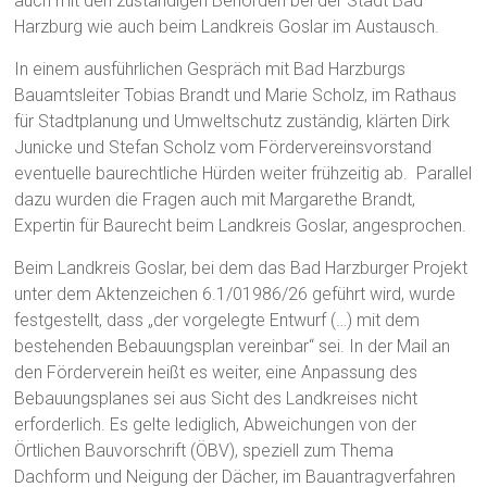
auch mit den zuständigen Behörden bei der Stadt Bad
Harzburg wie auch beim Landkreis Goslar im Austausch.
In einem ausführlichen Gespräch mit Bad Harzburgs
Bauamtsleiter Tobias Brandt und Marie Scholz, im Rathaus
für Stadtplanung und Umweltschutz zuständig, klärten Dirk
Junicke und Stefan Scholz vom Fördervereinsvorstand
eventuelle baurechtliche Hürden weiter frühzeitig ab. Parallel
dazu wurden die Fragen auch mit Margarethe Brandt,
Expertin für Baurecht beim Landkreis Goslar, angesprochen.
Beim Landkreis Goslar, bei dem das Bad Harzburger Projekt
unter dem Aktenzeichen 6.1/01986/26 geführt wird, wurde
festgestellt, dass „der vorgelegte Entwurf (…) mit dem
bestehenden Bebauungsplan vereinbar“ sei. In der Mail an
den Förderverein heißt es weiter, eine Anpassung des
Bebauungsplanes sei aus Sicht des Landkreises nicht
erforderlich. Es gelte lediglich, Abweichungen von der
Örtlichen Bauvorschrift (ÖBV), speziell zum Thema
Dachform und Neigung der Dächer, im Bauantragverfahren