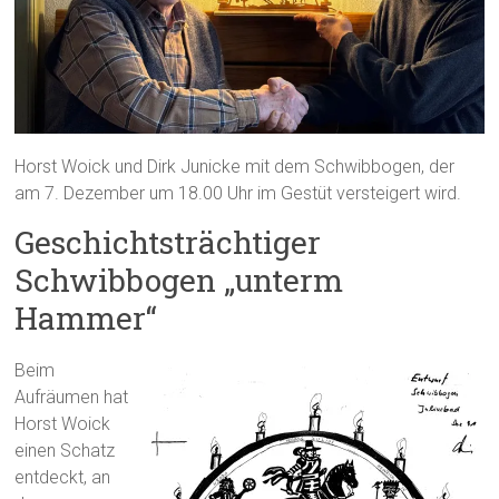
Horst Woick und Dirk Junicke mit dem Schwibbogen, der
am 7. Dezember um 18.00 Uhr im Gestüt versteigert wird.
Geschichtsträchtiger
Schwibbogen „unterm
Hammer“
Beim
Aufräumen hat
Horst Woick
einen Schatz
entdeckt, an