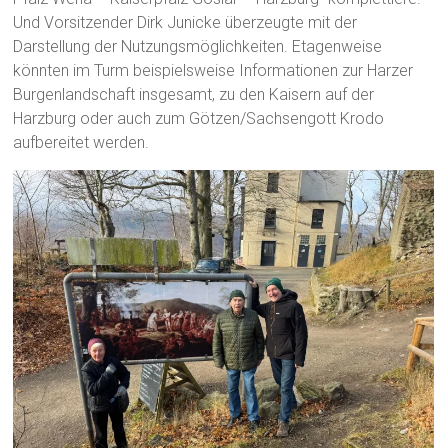
Und Vorsitzender Dirk Junicke überzeugte mit der
Darstellung der Nutzungsmöglichkeiten. Etagenweise
könnten im Turm beispielsweise Informationen zur Harzer
Burgenlandschaft insgesamt, zu den Kaisern auf der
Harzburg oder auch zum Götzen/Sachsengott Krodo
aufbereitet werden.