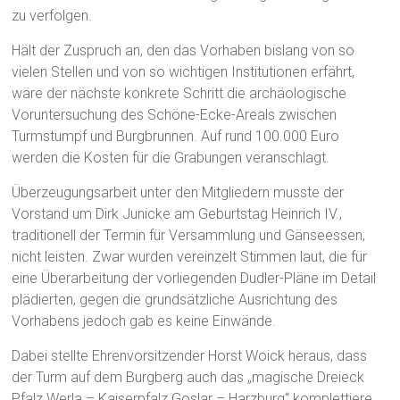
zu verfolgen.
Hält der Zuspruch an, den das Vorhaben bislang von so
vielen Stellen und von so wichtigen Institutionen erfährt,
wäre der nächste konkrete Schritt die archäologische
Voruntersuchung des Schöne-Ecke-Areals zwischen
Turmstumpf und Burgbrunnen. Auf rund 100.000 Euro
werden die Kosten für die Grabungen veranschlagt.
Überzeugungsarbeit unter den Mitgliedern musste der
Vorstand um Dirk Junicke am Geburtstag Heinrich IV.,
traditionell der Termin für Versammlung und Gänseessen,
nicht leisten. Zwar wurden vereinzelt Stimmen laut, die für
eine Überarbeitung der vorliegenden Dudler-Pläne im Detail
plädierten, gegen die grundsätzliche Ausrichtung des
Vorhabens jedoch gab es keine Einwände.
Dabei stellte Ehrenvorsitzender Horst Woick heraus, dass
der Turm auf dem Burgberg auch das „magische Dreieck
Pfalz Werla – Kaiserpfalz Goslar – Harzburg“ komplettiere.