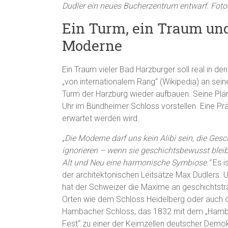
Dudler ein neues Bucherzentrum entwarf. Foto
Ein Turm, ein Traum un
Moderne
Ein Traum vieler Bad Harzburger soll real in d
„von internationalem Rang“ (Wikipedia) an seine
Turm der Harzburg wieder aufbauen. Seine Plä
Uhr im Bündheimer Schloss vorstellen. Eine Prä
erwartet werden wird.
„Die Moderne darf uns kein Alibi sein, die Gesc
ignorieren – wenn sie geschichtsbewusst bleib
Alt und Neu eine harmonische Symbiose.“
Es is
der architektonischen Leitsätze Max Dudlers.
hat der Schweizer die Maxime an geschichtstr
Orten wie dem Schloss Heidelberg oder auch
Hambacher Schloss, das 1832 mit dem „Ham
Fest“ zu einer der Keimzellen deutscher Demok