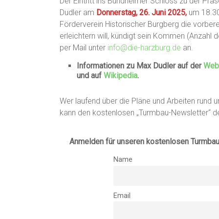
Der Eintritt ins Bündheimer Schloss zu der Prä
Dudler am
Donnerstag, 26. Juni 2025,
um 18.30 
Förderverein Historischer Burgberg die vorber
erleichtern will, kündigt sein Kommen (Anzahl 
per Mail unter
info@die-harzburg.de
an.
Informationen zu Max Dudler auf der
Webs
und auf
Wikipedia
.
Wer laufend über die Pläne und Arbeiten rund
kann den kostenlosen „Turmbau-Newsletter“ de
Anmelden für unseren kostenlosen Turmba
Name
Email