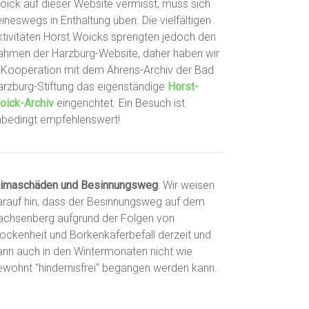
oick auf dieser Website vermisst, muss sich
ineswegs in Enthaltung üben. Die vielfältigen
ktivitäten Horst Woicks sprengten jedoch den
ahmen der Harzburg-Website, daher haben wir
n Kooperation mit dem Ahrens-Archiv der Bad
arzburg-Stiftung das eigenständige
Horst-
oick-Archiv
eingerichtet. Ein Besuch ist
nbedingt empfehlenswert!
limaschäden und Besinnungsweg
: Wir weisen
arauf hin, dass der Besinnungsweg auf dem
achsenberg aufgrund der Folgen von
rockenheit und Borkenkäferbefall derzeit und
ann auch in den Wintermonaten nicht wie
ewohnt "hindernisfrei" begangen werden kann.