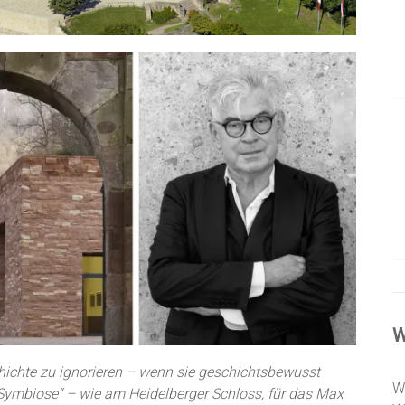
W
chichte zu ignorieren – wenn sie geschichtsbewusst
W
 Symbiose“ – wie am Heidelberger Schloss, für das Max