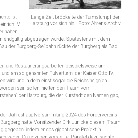
hte ist
Lange Zeit bröckelte der Turmstumpf der
Harzburg vor sich hin… Foto: Ahrens-Archiv
inrich IV.
der nahen
 an endgültig abgetragen wurde. Spätestens mit dem
u der Burgberg-Seilbahn rückte der Burgberg als Bad
n und Restaurierungsarbeiten beispielsweise am
 und am so genannten Pulverturm, der Kaiser Otto IV.
n wird und in dem einst sogar die Reichsinsignien
worden sein sollen, hielten den Traum vom
rstehen“ der Harzburg, die der Kurstadt den Namen gab,
der Jahreshauptversammlung 2024 des Fördervereins
r Burgberg hatte Vorsitzender Dirk Junicke diesem Traum
g gegeben, indem er das gigantische Projekt in
och vagen Grundzügen vorstellte. Parallel dazu suchte