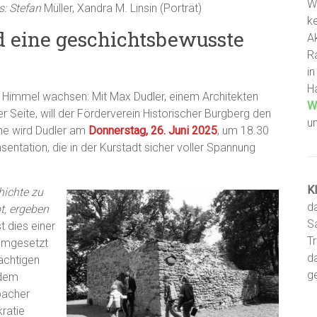
W
s: Stefan
Müller, Xandra M. Linsin (Porträt)
ke
d eine geschichtsbewusste
A
R
i
H
en Himmel wachsen: Mit Max Dudler, einem Architekten
W
r Seite, will der Förderverein Historischer Burgberg den
u
ne wird Dudler am
Donnerstag, 26. Juni 2025
, um 18.30
sentation, die in der Kurstadt sicher voller Spannung
K
hichte zu
d
t, ergeben
S
t dies einer
T
 Umgesetzt
d
ächtigen
g
 dem
bacher
ratie