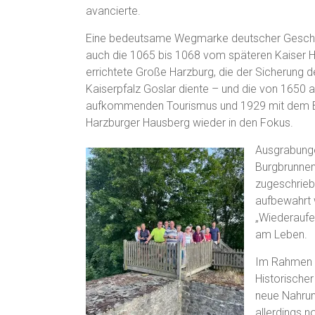
avancierte.
Eine bedeutsame Wegmarke deutscher Geschic
auch die 1065 bis 1068 vom späteren Kaiser He
errichtete Große Harzburg, die der Sicherung 
Kaiserpfalz Goslar diente – und die von 1650
aufkommenden Tourismus und 1929 mit dem Ba
Harzburger Hausberg wieder in den Fokus.
Ausgrabunge
Burgbrunnen
zugeschriebe
aufbewahrt 
„Wiederaufe
am Leben.
Im Rahmen 
Historische
neue Nahrun
allerdings n