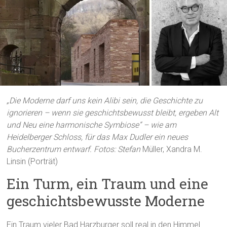
„Die Moderne darf uns kein Alibi sein, die Geschichte zu
ignorieren – wenn sie geschichtsbewusst bleibt, ergeben Alt
und Neu eine harmonische Symbiose“ – wie am
Heidelberger Schloss, für das Max Dudler ein neues
Bucherzentrum entwarf. Fotos: Stefan
Müller, Xandra M.
Linsin (Porträt)
Ein Turm, ein Traum und eine
geschichtsbewusste Moderne
Ein Traum vieler Bad Harzburger soll real in den Himmel