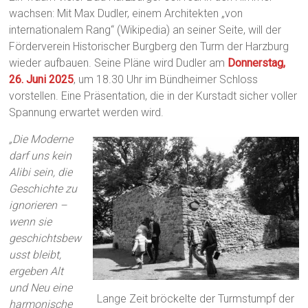
wachsen: Mit Max Dudler, einem Architekten „von
internationalem Rang“ (Wikipedia) an seiner Seite, will der
Förderverein Historischer Burgberg den Turm der Harzburg
wieder aufbauen. Seine Pläne wird Dudler am
Donnerstag,
26. Juni 2025
, um 18.30 Uhr im Bündheimer Schloss
vorstellen. Eine Präsentation, die in der Kurstadt sicher voller
Spannung erwartet werden wird.
„Die Moderne
darf uns kein
Alibi sein, die
Geschichte zu
ignorieren –
wenn sie
geschichtsbew
usst bleibt,
ergeben Alt
und Neu eine
Lange Zeit bröckelte der Turmstumpf der
harmonische