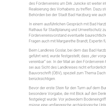
des Fördervereins um Dirk Junicke ist weiter in
Realisierung des Vorhabens zu treffen. Dazu s
Behörden bei der Stadt Bad Harzburg wie auch
In einem ausführlichen Gespräch mit Bad Harz
Rathaus für Stadtplanung und Umweltschutz zus
Fördervereinsvorstand eventuelle baurechtliche
Fragen auch mit Margarethe Brandt, Expertin f
Beim Landkreis Goslar, bei dem das Bad Harz
geführt wird, wurde festgestellt, dass „der v
vereinbar“ sei. In der Mail an den Förderverei
sei aus Sicht des Landkreises nicht erforderlic
Bauvorschrift (ÖBV), speziell zum Thema Dach
berücksichtigen.
Bevor der erste Stein für den Turm auf dem Bur
besondere Vorgabe, die mit Blick auf den Den
festgelegt wurde: Vor jedwedem Bodeneingrif
müsse eine umfangreiche archäologische Unt