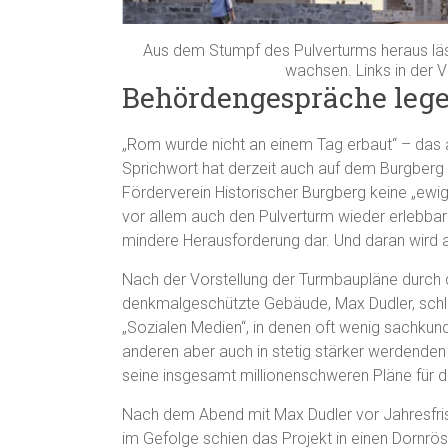
Aus dem Stumpf des Pulverturms heraus läs
wachsen. Links in der V
Behördengespräche leg
„Rom wurde nicht an einem Tag erbaut“ – das
Sprichwort hat derzeit auch auf dem Burgberg i
Förderverein Historischer Burgberg keine „ewi
vor allem auch den Pulverturm wieder erlebbar 
mindere Herausforderung dar. Und daran wird au
Nach der Vorstellung der Turmbaupläne durch d
denkmalgeschützte Gebäude, Max Dudler, schlu
„Sozialen Medien“, in denen oft wenig sachkund
anderen aber auch in stetig stärker werdenden 
seine insgesamt millionenschweren Pläne für d
Nach dem Abend mit Max Dudler vor Jahresfris
im Gefolge schien das Projekt in einen Dornrö