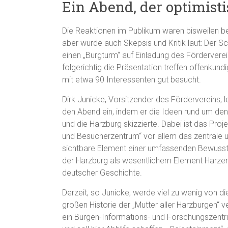
Ein Abend, der optimist
Die Reaktionen im Publikum waren bisweilen b
aber wurde auch Skepsis und Kritik laut: Der Sc
einen „Burgturm“ auf Einladung des Förderverei
folgerichtig die Präsentation treffen offenkund
mit etwa 90 Interessenten gut besucht.
Dirk Junicke, Vorsitzender des Fördervereins, le
den Abend ein, indem er die Ideen rund um de
und die Harzburg skizzierte. Dabei ist das Proj
und Besucherzentrum“ vor allem das zentrale u
sichtbare Element einer umfassenden Bewus
der Harzburg als wesentlichem Element Harzer
deutscher Geschichte.
Derzeit, so Junicke, werde viel zu wenig von di
großen Historie der „Mutter aller Harzburgen“ ve
ein Burgen-Informations- und Forschungszent