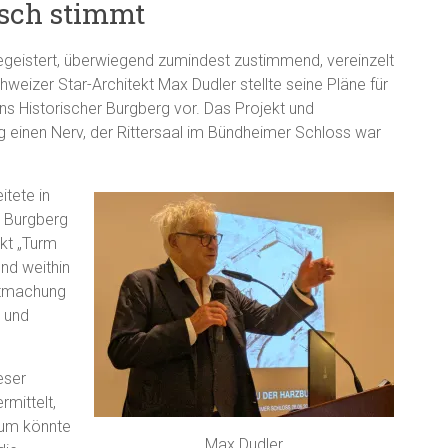
isch stimmt
egeistert, überwiegend zumindest zustimmend, vereinzelt
hweizer Star-Architekt Max Dudler stellte seine Pläne für
ns Historischer Burgberg vor. Das Projekt und
ig einen Nerv, der Rittersaal im Bündheimer Schloss war
itete in
n Burgberg
ekt „Turm
nd weithin
stmachung
 und
eser
rmittelt,
rum könnte
Max Dudler