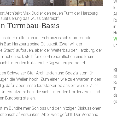
W
ke
st Architekt Max Dudler den neuen Turm der Harzburg
A
isualisierung das „Aussichtsreich“.
R
en Turmbau-Basis
i
H
 aus dem mittelalterlichen Französisch stammende
W
n Bad Harzburg seine Gültigkeit. Zwar will der
u
ge Stadt“ aufbauen, aber der Weiterbau der Harzburg, der
machen soll, stellt für die Ehrenamtlichen eine kaum
ch hinter den Kulissen fleißig weitergearbeitet.
K
en Schweizer Star-Architekten und Spezialisten für
d
gen die Wellen hoch. Zum einen wie zu erwarten in den
S
ig, dafür aber umso lautstärker polarisiert wurde. Zum
T
Unterstützerreihen, die sich hinter den Förderverein und
d
en Burgberg stellen.
g
t im Bündheimer Schloss und den hitzigen Diskussionen
schenschlaf versunken. Aber weit gefehlt: Der Vorstand