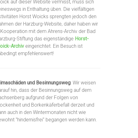
oick auf dieser Website vermisst, muss sich
ineswegs in Enthaltung üben. Die vielfältigen
ktivitäten Horst Woicks sprengten jedoch den
ahmen der Harzburg-Website, daher haben wir
n Kooperation mit dem Ahrens-Archiv der Bad
arzburg-Stiftung das eigenständige
Horst-
oick-Archiv
eingerichtet. Ein Besuch ist
nbedingt empfehlenswert!
limaschäden und Besinnungsweg
: Wir weisen
arauf hin, dass der Besinnungsweg auf dem
achsenberg aufgrund der Folgen von
rockenheit und Borkenkäferbefall derzeit und
ann auch in den Wintermonaten nicht wie
ewohnt "hindernisfrei" begangen werden kann.