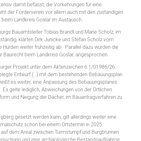
tensiv damit befasst, die Vorkehrungen für eine
teht der Förderverein vor allem auch mit den zuständigen
 beim Landkreis Goslar im Austausch.
burgs Bauamtsleiter Tobias Brandt und Marie Scholz, im
tändig, klärten Dirk Junicke und Stefan Scholz vom
 Hürden weiter frühzeitig ab. Parallel dazu wurden die
ür Baurecht beim Landkreis Goslar, angesprochen.
burger Projekt unter dem Aktenzeichen 6.1/01986/26
orgelegte Entwurf (…) mit dem bestehenden Bebauungsplan
n heißt es weiter, eine Anpassung des Bebauungsplanes
h. Es gelte lediglich, Abweichungen von der Örtlichen
form und Neigung der Dächer, im Bauantragverfahren zu
gberg gesetzt werden kann, gilt allerdings weiter eine
kmalschutz schon bei einem Ortstermin in 2025
f auf dem Areal zwischen Turmstumpf und Burgbrunnen
ersuchung und eine archäologische Bestandsaufnahme