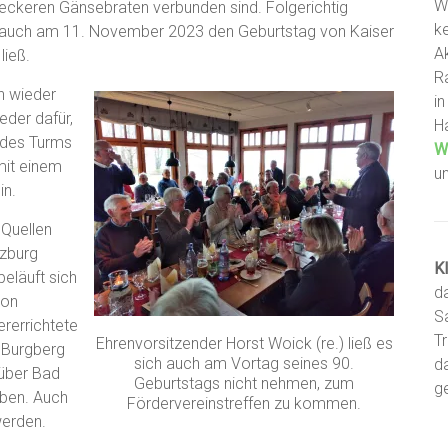
W
ckeren Gänsebraten verbunden sind. Folgerichtig
ke
rg auch am 11. November 2023 den Geburtstag von Kaiser
A
ließ.
R
n wieder
i
eder dafür,
H
 des Turms
W
mit einem
u
in.
 Quellen
rzburg
K
eläuft sich
d
von
S
ererrichtete
T
Ehrenvorsitzender Horst Woick (re.) ließ es
 Burgberg
sich auch am Vortag seines 90.
d
 über Bad
Geburtstags nicht nehmen, zum
g
eben. Auch
Fördervereinstreffen zu kommen.
werden.