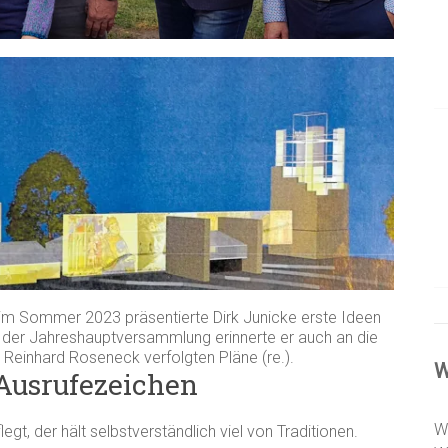
m Sommer 2023 präsentierte Dirk Junicke erste Ideen
der Jahreshauptversammlung erinnerte er auch an die
 Reinhard Roseneck verfolgten Pläne (re.).
W
Ausrufezeichen
W
gt, der hält selbstverständlich viel von Traditionen.