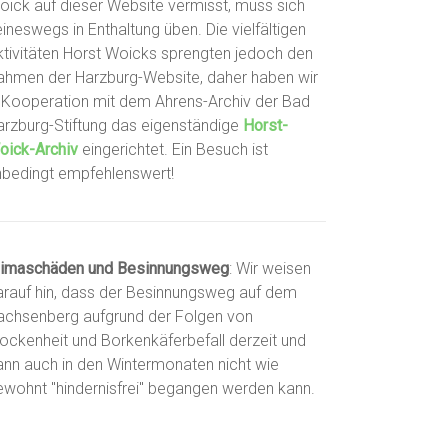
oick auf dieser Website vermisst, muss sich
ineswegs in Enthaltung üben. Die vielfältigen
ktivitäten Horst Woicks sprengten jedoch den
ahmen der Harzburg-Website, daher haben wir
n Kooperation mit dem Ahrens-Archiv der Bad
arzburg-Stiftung das eigenständige
Horst-
oick-Archiv
eingerichtet. Ein Besuch ist
nbedingt empfehlenswert!
limaschäden und Besinnungsweg
: Wir weisen
arauf hin, dass der Besinnungsweg auf dem
achsenberg aufgrund der Folgen von
rockenheit und Borkenkäferbefall derzeit und
ann auch in den Wintermonaten nicht wie
ewohnt "hindernisfrei" begangen werden kann.