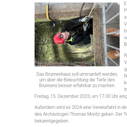
E
P
s
V
b
w
B
R
V
g
Das Brunnenhaus soll ummantelt werden,
N
um über die Beleuchtung die Tiefe des
k
Brunnens besser erfahrbar zu machen.
t
Freitag, 15. Dezember 2023, um 17.00 Uhr eing
Außerdem wird es 2024 eine Vereinsfahrt in d
des Archäologen Thomas Moritz geben. Der Te
bekanntgegeben.