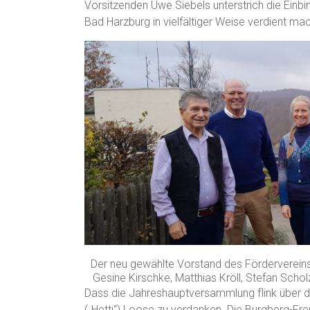
Vorsitzenden Uwe Siebels unterstrich die Einbi
Bad Harzburg in vielfältiger Weise verdient mac
Der neu gewählte Vorstand des Fördervereins h
Gesine Kirschke, Matthias Kröll, Stefan Schol
Dass die Jahreshauptversammlung flink über d
(„Hetti“) Loose zu verdanken. Die Burgberg-F