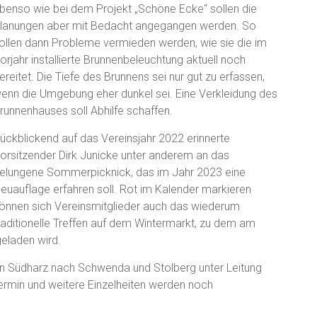
benso wie bei dem Projekt „Schöne Ecke“ sollen die
lanungen aber mit Bedacht angegangen werden. So
ollen dann Probleme vermieden werden, wie sie die im
orjahr installierte Brunnenbeleuchtung aktuell noch
ereitet. Die Tiefe des Brunnens sei nur gut zu erfassen,
enn die Umgebung eher dunkel sei. Eine Verkleidung des
runnenhauses soll Abhilfe schaffen.
ückblickend auf das Vereinsjahr 2022 erinnerte
orsitzender Dirk Junicke unter anderem an das
elungene Sommerpicknick, das im Jahr 2023 eine
euauflage erfahren soll. Rot im Kalender markieren
önnen sich Vereinsmitglieder auch das wiederum
raditionelle Treffen auf dem Wintermarkt, zu dem am
eladen wird.
en Südharz nach Schwenda und Stolberg unter Leitung
rmin und weitere Einzelheiten werden noch