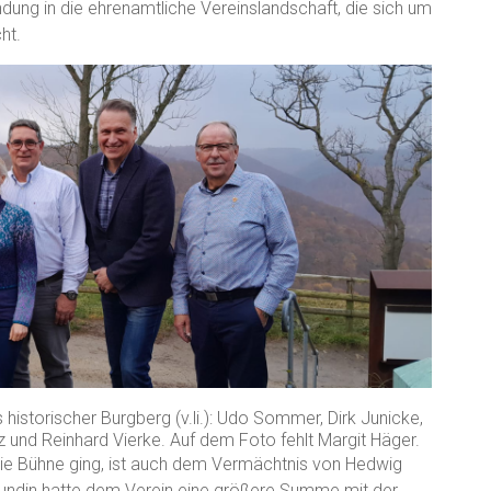
ndung in die ehrenamtliche Vereinslandschaft, die sich um
ht.
istorischer Burgberg (v.li.): Udo Sommer, Dirk Junicke,
z und Reinhard Vierke. Auf dem Foto fehlt Margit Häger.
ie Bühne ging, ist auch dem Vermächtnis von Hedwig
reundin hatte dem Verein eine größere Summe mit der