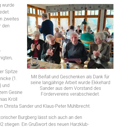
g wurde
edet.
in zweites
r den
e
igten,
er Spitze
Mit Beifall und Geschenken als Dank für
nicke (1.
seine langjährige Arbeit wurde Ekkehard
) und
Sander aus dem Vorstand des
zern Gesine
Fördervereins verabschiedet.
ias Kröll
n Christa Sander und Klaus-Peter Mühlbrecht.
torischer Burgberg lässt sich auch an den
02 stiegen. Ein Grußwort des neuen Harzklub-