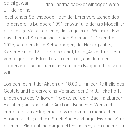
beteiligt war:
den Thermalbad-Schwibbogen warb.
Ein kleiner, hell
leuchtender Schwibbogen, den der Ehrenvorsitzende des
Fördervereins Burgberg 1991 entwarf und der als Modell für
eine riesige Variante diente, die lange in der Weihnachtszeit
das Thermal-Solebad zierte. Am Sonntag, 7. Dezember
2025, wird der kleine Schwibbogen, der Herzog Julius,
Kaiser Heinrich IV. und Krodo zeigt, beim „Advent im Gestüt“
versteigert. Der Erlös fließt in den Topf, aus dem der
Förderverein seine Turmpläne auf dem Burgberg finanzieren
will.
Los geht es mit der Aktion um 18.00 Uhr in der Reithalle des
Gestüts und Fördervereins-Vorsitzender Dirk Junicke hofft
angesichts des Millionen-Projekts auf dem Bad Harzburger
Hausberg auf spendable Auktions-Besucher. Wer auch
immer den Zuschlag erhält, erwirbt damit in mehrfacher
Hinsicht auch gleich ein Stück Bad Harzburger Historie. Zum
einen mit Blick auf die dargestellten Figuren, zum anderen im