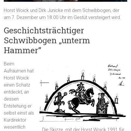
Horst Woick und Dirk Junicke mit dem Schwibbogen, der
am 7. Dezember um 18.00 Uhr im Gestüt versteigert wird.
Geschichtsträchtiger
Schwibbogen „unterm
Hammer“
Beim
Aufräumen hat
Horst Woick
einen Schatz
entdeckt, an
dessen
Entstehung er
selbst einst als
Kurdirektor
wesentlich
Die Skizze. mit der Horst Woick 1991 für