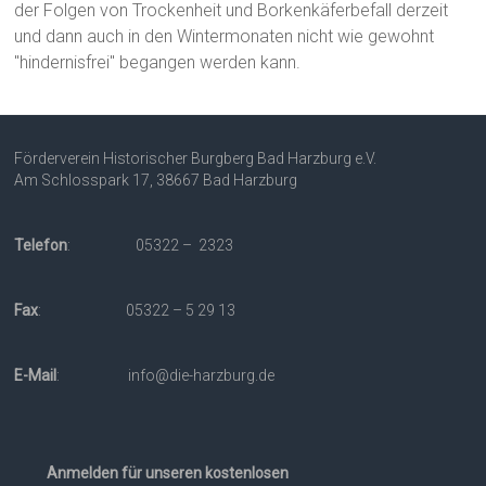
der Folgen von Trockenheit und Borkenkäferbefall derzeit
und dann auch in den Wintermonaten nicht wie gewohnt
"hindernisfrei" begangen werden kann.
Förderverein Historischer Burgberg Bad Harzburg e.V.
Am Schlosspark 17, 38667 Bad Harzburg
Telefon
: 05322 – 2323
Fax
: 05322 – 5 29 13
E-Mail
: info@die-harzburg.de
Anmelden für unseren kostenlosen