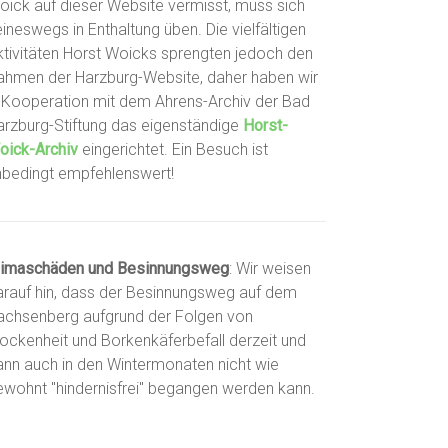
oick auf dieser Website vermisst, muss sich
ineswegs in Enthaltung üben. Die vielfältigen
ktivitäten Horst Woicks sprengten jedoch den
ahmen der Harzburg-Website, daher haben wir
n Kooperation mit dem Ahrens-Archiv der Bad
arzburg-Stiftung das eigenständige
Horst-
oick-Archiv
eingerichtet. Ein Besuch ist
nbedingt empfehlenswert!
limaschäden und Besinnungsweg
: Wir weisen
arauf hin, dass der Besinnungsweg auf dem
achsenberg aufgrund der Folgen von
rockenheit und Borkenkäferbefall derzeit und
ann auch in den Wintermonaten nicht wie
ewohnt "hindernisfrei" begangen werden kann.