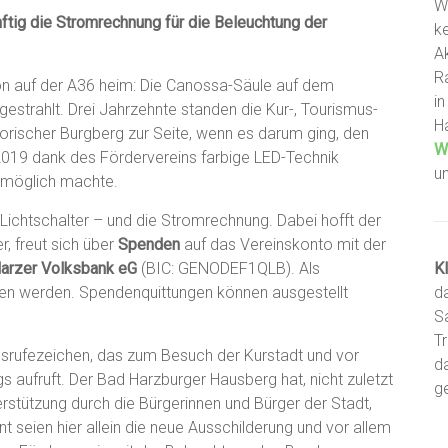
W
nftig die Stromrechnung für die Beleuchtung der
ke
A
R
on auf der A36 heim: Die Canossa-Säule auf dem
i
estrahlt. Drei Jahrzehnte standen die Kur-, Tourismus-
H
orischer Burgberg zur Seite, wenn es darum ging, den
W
 2019 dank des Fördervereins farbige LED-Technik
u
n möglich machte.
ichtschalter – und die Stromrechnung. Dabei hofft der
r, freut sich über
Spenden
auf das Vereinskonto mit der
arzer Volksbank eG
(BIC: GENODEF1QLB). Als
K
en werden. Spendenquittungen können ausgestellt
d
S
T
Ausrufezeichen, das zum Besuch der Kurstadt und vor
d
 aufruft. Der Bad Harzburger Hausberg hat, nicht zuletzt
g
rstützung durch die Bürgerinnen und Bürger der Stadt,
t seien hier allein die neue Ausschilderung und vor allem