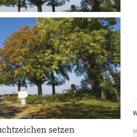
W
uchtzeichen setzen
W