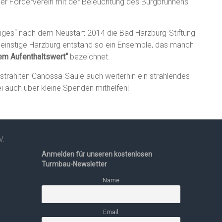
er Förderverein mit der Beleuchtung des Burgbrunnens
riges“ nach dem Neustart 2014 die Bad Harzburg-Stiftung
einstige Harzburg entstand so ein Ensemble, das manch
em Aufenthaltswert“
bezeichnet.
strahlten Canossa-Säule auch weiterhin ein strahlendes
i auch über kleine Spenden mithelfen!
V.
Anmelden für unseren kostenlosen
Turmbau-Newsletter
Name
Email