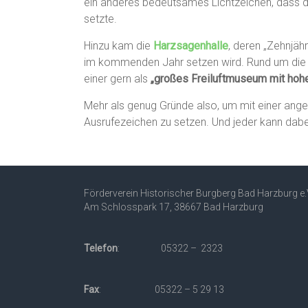
ein anderes bedeutsames Lichtzeichen, dass d
setzte.
Hinzu kam die
Harzsagenhalle
, deren „Zehnjäh
im kommenden Jahr setzen wird. Rund um die 
einer gern als
„großes Freiluftmuseum mit hoh
Mehr als genug Gründe also, um mit einer ange
Ausrufezeichen zu setzen. Und jeder kann dabe
Förderverein Historischer Burgberg Bad Harzburg e.
Am Schlosspark 17, 38667 Bad Harzburg
Telefon
: 05322 – 2323
Fax
: 05322 – 5 29 13