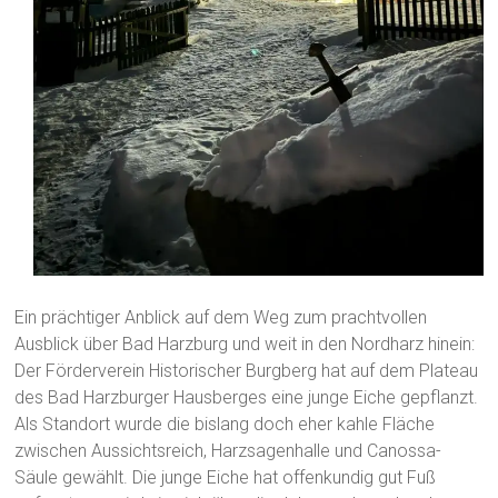
Ein prächtiger Anblick auf dem Weg zum prachtvollen
Ausblick über Bad Harzburg und weit in den Nordharz hinein:
Der Förderverein Historischer Burgberg hat auf dem Plateau
des Bad Harzburger Hausberges eine junge Eiche gepflanzt.
Als Standort wurde die bislang doch eher kahle Fläche
zwischen Aussichtsreich, Harzsagenhalle und Canossa-
Säule gewählt. Die junge Eiche hat offenkundig gut Fuß