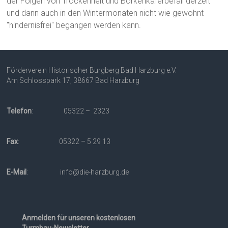
der Folgen von Trockenheit und Borkenkäferbefall derzeit
und dann auch in den Wintermonaten nicht wie gewohnt
"hindernisfrei" begangen werden kann.
Förderverein Historischer Burgberg Bad Harzburg e.V.
Am Schlosspark 17, 38667 Bad Harzburg
Telefon
: 05322 – 2323
Fax
: 05322 – 5 29 13
E-Mail
: info@die-harzburg.de
Anmelden für unseren kostenlosen
Turmbau-Newsletter