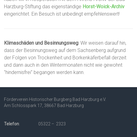
Harzburg-Stiftung das eigenständige
Horst-Woick-Archiv
eingerichtet. Ein Besuch ist unbedingt empfehlenswert!
Klimaschäden und Besinnungsweg
: Wir weisen darauf hin,
dass der Besinnungsweg auf dem Sachsenberg aufgrund
der Folgen von Trockenheit und Borkenkäferbefall derzeit
und dann auch in den Wintermonaten nicht wie gewohnt
"hindernisfrei" begangen werden kann.
Förderverein Historischer Burgberg Bad Harzburg e.V.
Am Schlosspark 17, 38667 Bad Harzburg
Telefon
: 05322 – 2323