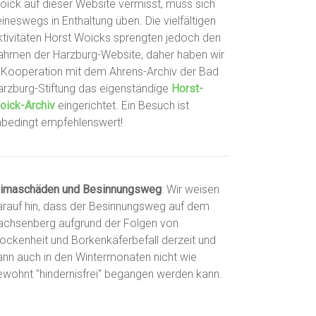
oick auf dieser Website vermisst, muss sich
ineswegs in Enthaltung üben. Die vielfältigen
ktivitäten Horst Woicks sprengten jedoch den
ahmen der Harzburg-Website, daher haben wir
n Kooperation mit dem Ahrens-Archiv der Bad
arzburg-Stiftung das eigenständige
Horst-
oick-Archiv
eingerichtet. Ein Besuch ist
nbedingt empfehlenswert!
limaschäden und Besinnungsweg
: Wir weisen
arauf hin, dass der Besinnungsweg auf dem
achsenberg aufgrund der Folgen von
rockenheit und Borkenkäferbefall derzeit und
ann auch in den Wintermonaten nicht wie
ewohnt "hindernisfrei" begangen werden kann.