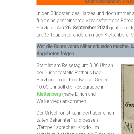
Fahrt verschoben, ein 
In den Südosten des Harzes und doch immer au
führt eine gemeinsame Vereinsfahrt des Förde
Harzklub. Am
26. September 2024
geht es unt
große Tour, unter anderem nach Klettenberg,
Wer die Route vorab näher erkunden möchte, k
Angeboten folgen.
Start ist am Reisetag um 8.30 Uhr an
der Bushaltestelle Rathaus Bad
Harzburg in der Forstwiese. Gegen
10.00 Uhr soll die Reisegruppe in
Klettenberg
(nahe Ellrich und
Walkenried) ankommen.
Der Ortschronist kann dort über einen
„alten Bekannten“ und dessen
„Tempel“ sprechen: Krodo. Im