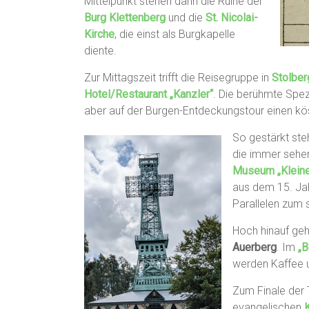
Mittelpunkt stehen dann die Ruine der
Burg Klettenberg
und die
St. Nicolai-
Kirche
, die einst als Burgkapelle
diente.
Zur Mittagszeit trifft die Reisegruppe in
Stolbe
Hotel/Restaurant „Kanzler“
. Die berühmte Spez
aber auf der Burgen-Entdeckungstour einen kös
So gestärkt ste
die immer sehen
Museum „Klein
aus dem 15. Jahr
Parallelen zum 
Hoch hinauf ge
Auerberg
. Im
„B
werden Kaffee 
Zum Finale der
evangelischen
K