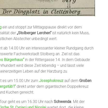
rg
ein und stoppt zur Mittagspause direkt vor dem
ialität der
„Stolberger Lerchen“
ist natürlich kein Muss,
tlichen Abstecher unbedingt wert.
ht ab 14.00 Uhr ein interessanter kleiner Rundgang durch
swerte Fachwerkstadt Stolberg an. Ziel ist das
es Bürgerhaus“
in der Rittergasse 14. In dem Gebäude
hundert wird diese Zeit lebendig ­– und lässt viele
seinerzeitigen Leben auf der Harzburg zu.
ht es um 15.00 Uhr zum
Josephskreuz
auf dem
Großen
ergstüb’l“
direkt unter dem gigantischen Doppelkreuz
und Kuchen gereicht.
 Tour geht es um 16.30 Uhr nach
Schwenda
. Mit der
irche St. Cyriaci und Nicolai
wartet dort „die kleine