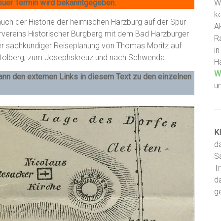
neuer Termin wird bekanntgegeben.
W
ke
ch der Historie der heimischen Harzburg auf der Spur
A
rvereins Historischer Burgberg mit dem Bad Harzburger
R
er sachkundiger Reiseplanung von Thomas Moritz auf
i
 Stolberg, zum Josephskreuz und nach Schwenda.
H
W
ann den externen Links in diesem Text zu den einzelnen
u
K
d
S
T
d
g