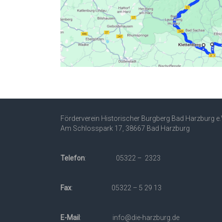
Förderverein Historischer Burgberg Bad Harzburg e.
Am Schlosspark 17, 38667 Bad Harzburg
Telefon
: 05322 – 2323
Fax
: 05322 – 5 29 13
E-Mail
: info@die-harzburg.de