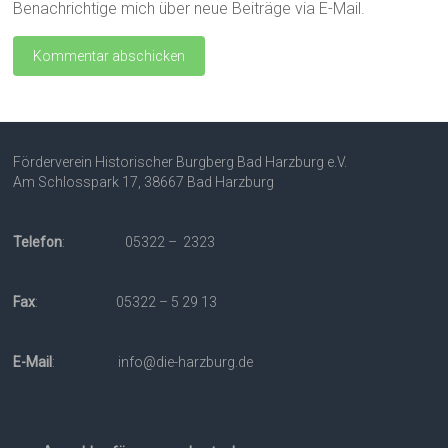
Benachrichtige mich über neue Beiträge via E-Mail.
Förderverein Historischer Burgberg Bad Harzburg e.V.
Am Schlosspark 17, 38667 Bad Harzburg
Telefon
: 05322 – 2323
Fax
: 05322 – 5 29 13
E-Mail
: info@die-harzburg.de