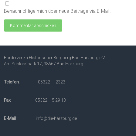
Benachrichtige mich über neue Beiträge via E-Mail.
Förderverein Historischer Burgberg Bad Harzburg e.V.
Am Schlosspark 17, 38667 Bad Harzburg
Telefon
: 05322 – 2323
Fax
: 05322 – 5 29 13
E-Mail
: info@die-harzburg.de