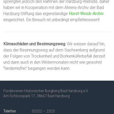
sprengten jedoch den Rahmen der Harzburg-Website, daher
haben wir in Kooperation mit dem Ahrens-Archiv der Bad
Harzburg-Stiftung das eigenständige
Horst-Woick-Archiv
eingerichtet. Ein Besuch ist unbedingt empfehlenswert!
Klimaschäden und Besinnungsweg
: Wir weisen darauf hin,
dass der Besinnungsweg auf dem Sachsenberg aufgrund
der Folgen von Trockenheit und Borkenkäferbefall derzeit
und dann auch in den Wintermonaten nicht wie gewohnt
"hindernisfrei" begangen werden kann.
Förderverein Historischer Burgberg Bad Harzburg e.V.
Am Schlosspark 17, 38667 Bad Harzburg
Telefon
: 05322 – 2323